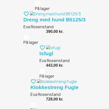
shopping_bag
På lager
favorite_border
Dreng med hund B5125/3
Eva Rosenstand
390,00 kr.
shopping_bag
På lager
favorite_border
Isfugl
Eva Rosenstand
443,00 kr.
shopping_bag
På lager
favorite_border
Klokkestreng Fugle
Eva Rosenstand
728,00 kr.
shopping_bag