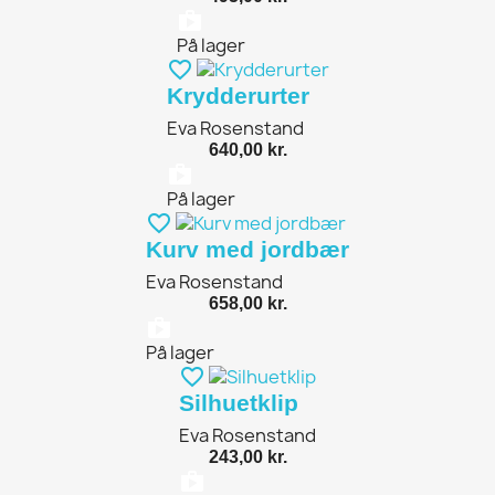
shopping_bag
På lager
favorite_border
Krydderurter
Eva Rosenstand
640,00 kr.
shopping_bag
På lager
favorite_border
Kurv med jordbær
Eva Rosenstand
658,00 kr.
shopping_bag
På lager
favorite_border
Silhuetklip
Eva Rosenstand
243,00 kr.
shopping_bag