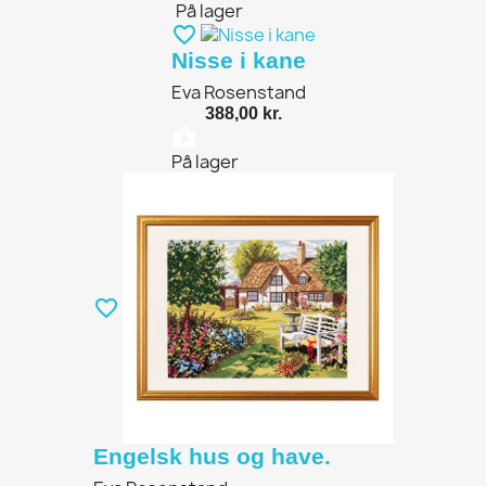
På lager
favorite_border
Nisse i kane
Eva Rosenstand
388,00 kr.
shopping_bag
På lager
favorite_border
Engelsk hus og have.