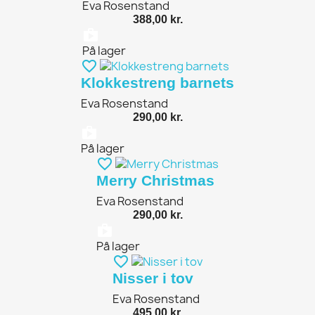
Eva Rosenstand
388,00 kr.
shopping_bag
På lager
favorite_border
Klokkestreng barnets
Eva Rosenstand
290,00 kr.
shopping_bag
På lager
favorite_border
Merry Christmas
Eva Rosenstand
290,00 kr.
shopping_bag
På lager
favorite_border
Nisser i tov
Eva Rosenstand
495,00 kr.