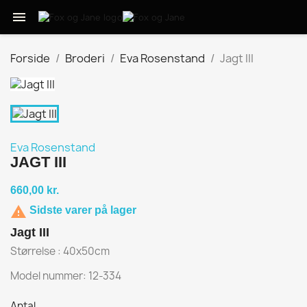

Forside
Broderi
Eva Rosenstand
Jagt III
Eva Rosenstand
JAGT III
660,00 kr.

Sidste varer på lager
Jagt III
Størrelse : 40x50cm
Model nummer: 12-334
Antal