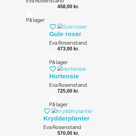
Eva Rosenstand
458,00 kr.
shopping_bag
På lager
favorite_border
Gule roser
Eva Rosenstand
473,00 kr.
shopping_bag
På lager
favorite_border
Hortensie
Eva Rosenstand
725,00 kr.
shopping_bag
På lager
favorite_border
Krydderplanter
Eva Rosenstand
570,00 kr.