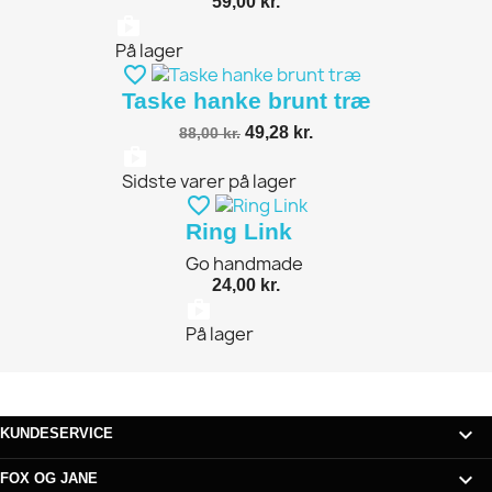
59,00 kr.
shopping_bag
På lager
favorite_border
Taske hanke brunt træ
49,28 kr.
88,00 kr.
shopping_bag
Sidste varer på lager
favorite_border
Ring Link
Go handmade
24,00 kr.
shopping_bag
På lager

KUNDESERVICE

FOX OG JANE