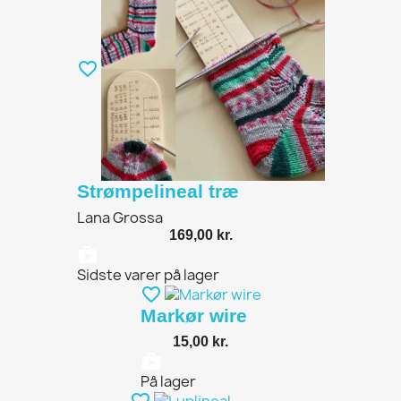
favorite_border
Strømpelineal træ
Lana Grossa
169,00 kr.
shopping_bag
Sidste varer på lager
favorite_border
Markør wire
15,00 kr.
shopping_bag
På lager
favorite_border