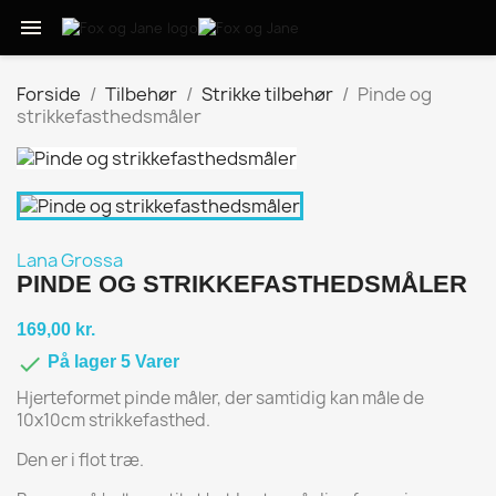

Forside
Tilbehør
Strikke tilbehør
Pinde og
strikkefasthedsmåler
Lana Grossa
PINDE OG STRIKKEFASTHEDSMÅLER
169,00 kr.

På lager 5 Varer
Hjerteformet pinde måler, der samtidig kan måle de
10x10cm strikkefasthed.
Den er i flot træ.