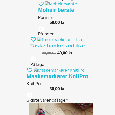
favorite_border
Mohair børste
Permin
59,00 kr.
shopping_bag
På lager
favorite_border
Taske hanke sort træ
49,00 kr.
98,00 kr.
shopping_bag
På lager
favorite_border
Maskemarkører KnitPro
Knit Pro
30,00 kr.
shopping_bag
Sidste varer på lager