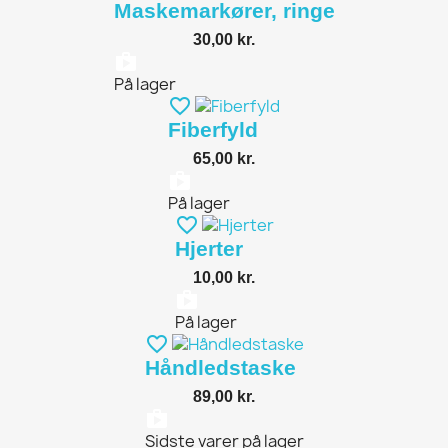
Maskemarkører, ringe
30,00 kr.
shopping_bag
På lager
favorite_border
Fiberfyld
65,00 kr.
shopping_bag
På lager
favorite_border
Hjerter
10,00 kr.
shopping_bag
På lager
favorite_border
Håndledstaske
89,00 kr.
shopping_bag
Sidste varer på lager