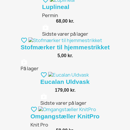
Luplineal
Permin
68,00 kr.
shopping_bag
Sidste varer på lager
favorite_border
Stofmærker til hjemmestrikket
5,00 kr.
shopping_bag
På lager
favorite_border
Eucalan Uldvask
179,00 kr.
shopping_bag
Sidste varer på lager
favorite_border
Omgangstæller KnitPro
Knit Pro