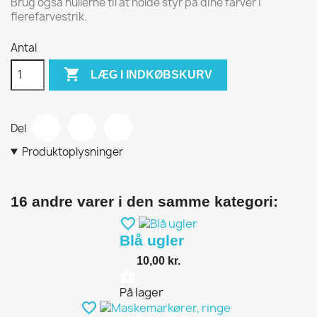
Brug også hullerne til at holde styr på dine farver i
flerefarvestrik.
Antal

LÆG I INDKØBSKURV
Del
Produktoplysninger
16 andre varer i den samme kategori:
favorite_border
Blå ugler
10,00 kr.
shopping_bag
På lager
favorite_border