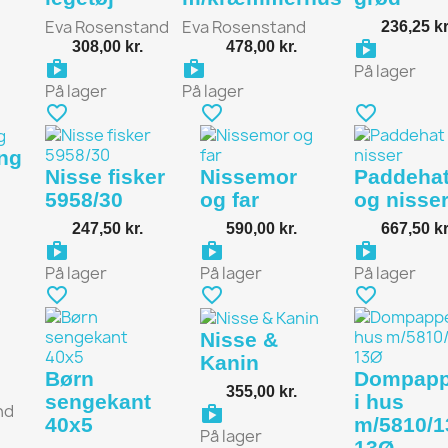
ng_bag
Eva Rosenstand
Eva Rosenstand
236,25 kr
shopp
308,00 kr.
478,00 kr.
shopping_bag
shopping_bag
På lager
På lager
På lager
favorite_border
favorite_border
favorite_border
ng
Nisse fisker
Nissemor
Paddeha
5958/30
og far
og nisse
ng_bag
247,50 kr.
590,00 kr.
667,50 kr
shopping_bag
shopping_bag
shopp
På lager
På lager
På lager
favorite_border
favorite_border
favorite_border
Nisse &
Kanin
Børn
Dompapp
355,00 kr.
sengekant
i hus
nd
shopping_bag
40x5
m/5810/1
På lager
13Ø