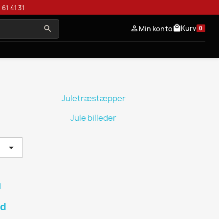
 61 41 31
Kurv
local_mall
Min konto
person_outline
search
0
Juletræstæpper
Jule billeder

ed