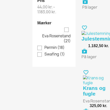
Pris
shoppi
44,00 kr. -
På lager
1.183,00 kr.
Mærker
favorite_border
Eva Rosenstand
Julestemni
(21)
1.182,50 kr.
Permin
(18)
shoppi
Swafing
(1)
På lager
favorite_border
Krans og
fugle
Eva Rosensta
325,00 kr.