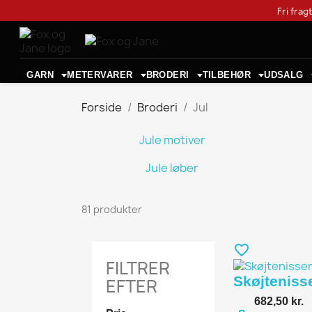
Fri frag
GARN
METERVARER
BRODERI
TILBEHØR
UDSALG
Forside
Broderi
Jul
Jule motiver
Jule løber
81 produkter
favorite_border
FILTRER
Skøjteniss
EFTER
682,50 kr.