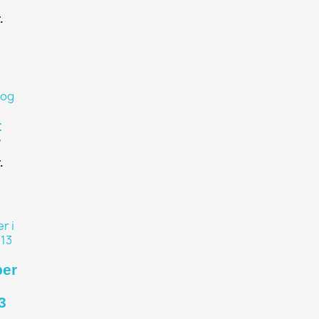
.
ing_bag
t
r
.
ing_bag
er
3