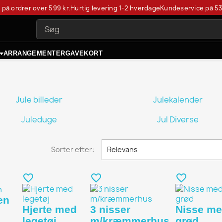
t på ordrer over 599 kr.
Hurtig levering 1-2 hverdage
Kundeservice på
53
ARRANGEMENTER
GAVEKORT
Jule billeder
Julekalender
Juleduge
Jul Diverse
Sorter efter:
Relevans
favorite_border
favorite_border
favorite_border
en
Hjerte med
3 nisser
Nisse m
legetøj
m/kræmmerhus
grød